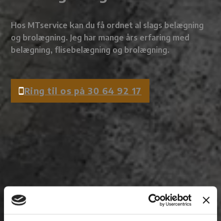
Hos MTservice kan du få ordnet al slags belægning
og brolægning. Jeg har mange års erfaring med
belægning, flisebelægning og brolægning.
Ring til os på 30 64 92 17