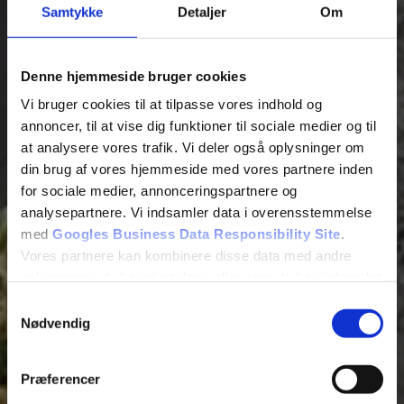
Samtykke
Detaljer
Om
Denne hjemmeside bruger cookies
Vi bruger cookies til at tilpasse vores indhold og
annoncer, til at vise dig funktioner til sociale medier og til
at analysere vores trafik. Vi deler også oplysninger om
din brug af vores hjemmeside med vores partnere inden
for sociale medier, annonceringspartnere og
analysepartnere. Vi indsamler data i overensstemmelse
med
Googles Business Data Responsibility Site
.
Vores partnere kan kombinere disse data med andre
oplysninger, du har givet dem, eller som de har indsamlet
fra din brug af deres tjenester.
Samtykkevalg
Nødvendig
Se Cookie & Privatlivspolitik
her
Præferencer