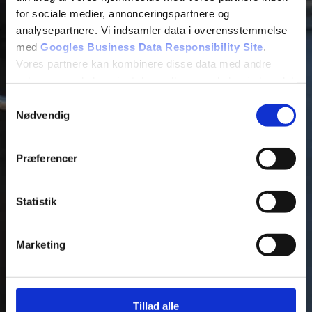
for sociale medier, annonceringspartnere og
analysepartnere. Vi indsamler data i overensstemmelse
med
Googles Business Data Responsibility Site
.
Vores partnere kan kombinere disse data med andre
oplysninger, du har givet dem, eller som de har indsamlet
fra din brug af deres tjenester.
Samtykkevalg
Nødvendig
Se Cookie & Privatlivspolitik
her
Præferencer
Statistik
Fjern
Marketing
Tillad alle